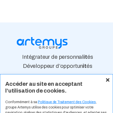
Intégrateur de personnal
it
és
Développeur d’opportun
it
és
Accéder au site en acceptant
À Propos
Nos Valeurs
Actualité
l’utilisation de cookies.
Contact
Expertises Métiers
Espace Talents
Offres d’Emploi
Conformément à sa
Politique de Traitement des Cookies
,
groupe Artemys utilise des cookies pour optimiser votre
Candidature Spontanée
navigation, réaliser des statistiques d'audiences, et adapter ses