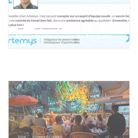
blog
groupe Artemys
👩‍💻 Un·e Collaborateur·rice, Une Satisfaction
blog
groupe Artemys