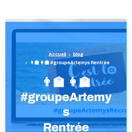
blog
👨‍🏫 👩‍🏫 #groupeArtemys Rentrée
👨‍🏫
👩‍🏫
#groupeArtemy
s
Rentrée