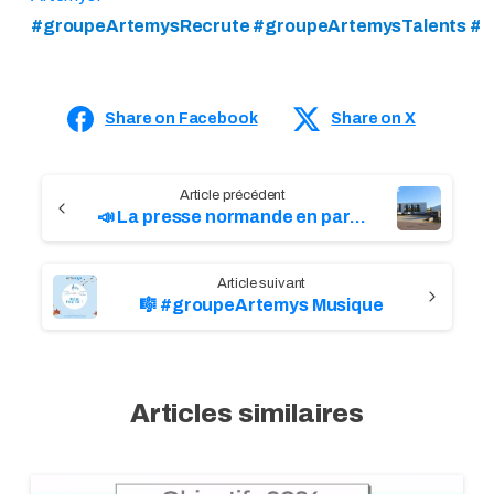
#groupeArtemysRecrute #groupeArtemysTalents #Re
Share on Facebook
Share on X
C
📣 La presse normande en parle…
o
n
🎼 #groupeArtemys Musique
t
i
n
u
e