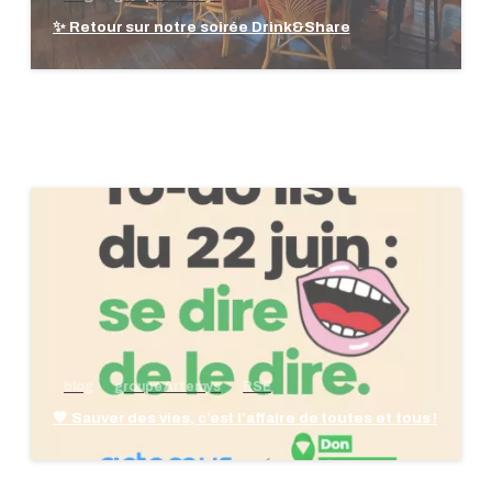
✨ Retour sur notre soirée Drink&Share
blog
groupe Artemys
RSE
💙 Sauver des vies, c’est l’affaire de toutes et tous !