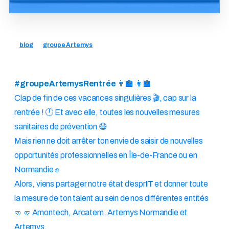
blog
groupe Artemys
#groupeArtemysRentrée
👨‍🏫 👩‍🏫
Clap de fin de ces vacances singulières 🎬, cap sur la
rentrée ! 🕛 Et avec elle, toutes les nouvelles mesures
sanitaires de prévention 😷
Mais rien ne doit arrêter ton envie de saisir de nouvelles
opportunités professionnelles en Île-de-France ou en
Normandie ✊
Alors, viens partager notre état d’espr
IT
et donner toute
la mesure de ton talent au sein de nos différentes entités
🤜🤛 Amontech, Arcatem, Artemys Normandie et
Artemys.