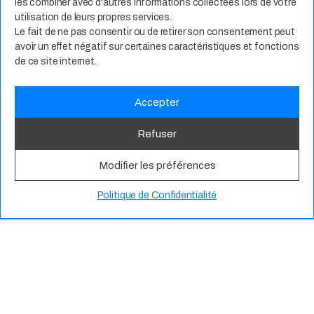
les combiner avec d'autres informations collectées lors de votre
utilisation de leurs propres services.
Le fait de ne pas consentir ou de retirer son consentement peut
avoir un effet négatif sur certaines caractéristiques et fonctions
TOUTES NOS EXPERTISES
de ce site internet.
Accepter
Refuser
Modifier les préférences
Politique de Confidentialité
Services Managés
Pure Player Microsoft
Intégrateur de personnal
it
és
Développeur d’opportun
it
és
À Propos
Nos Valeurs
Actualité