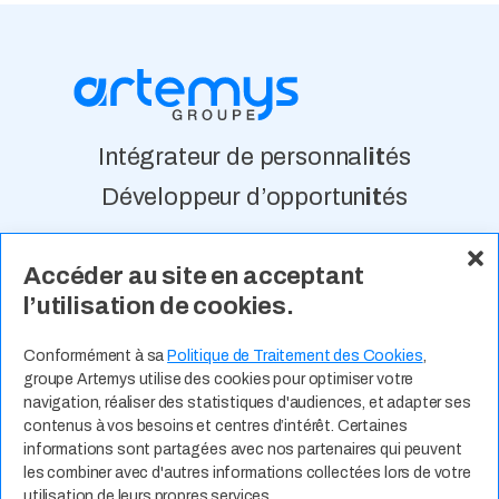
Intégrateur de personnal
it
és
Développeur d’opportun
it
és
Accéder au site en acceptant
À Propos
Nos Valeurs
Actualité
l’utilisation de cookies.
Contact
Expertises Métiers
Espace Talents
Offres d’Emploi
Conformément à sa
Politique de Traitement des Cookies
,
groupe Artemys utilise des cookies pour optimiser votre
Candidature Spontanée
navigation, réaliser des statistiques d'audiences, et adapter ses
contenus à vos besoins et centres d’intérêt. Certaines
informations sont partagées avec nos partenaires qui peuvent
les combiner avec d'autres informations collectées lors de votre
utilisation de leurs propres services.