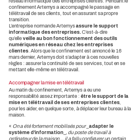
réseau informatique des entreprises clientes. Pendant le
confinement Artemys a accompagné le passage en
télétravail de ses clients, tout en assurant sa propre
transition.
L’entreprise normande Artemys
assure le support
informatique des entreprises.
C’est-à-dire
qu’elle
veille au bon fonctionnement des outils
numériques en réseau chez les entreprises
clientes
. Alors que le confinement est annoncé le 16
mars dernier, Artemys doit s’adapter à ces nouvelles
règles : assurer la continuité de ses services, tout en se
mettant elle-même en télétravail.
Accompagner la mise en télétravail
Au matin du confinement, Artemys a eu une
responsabilité assez importante :
être le support de la
mise en télétravail de ses entreprises clientes
,
pour les aider, en quelque sorte, à déplacer leur bureau à la
maison.
«
On a été fortement mobilisés pour
_
adapter le
système d’information
_
, du poste de travail à
ordinateur de la maison… il a fallu configurer un certain