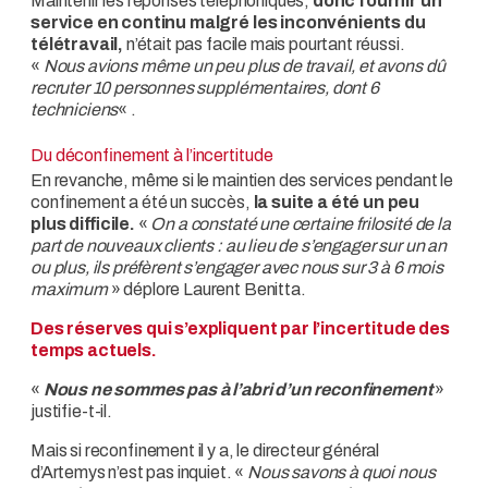
Maintenir les réponses téléphoniques,
donc fournir un
service en continu malgré les inconvénients du
télétravail,
n’était pas facile mais pourtant réussi.
«
Nous avions même un peu plus de travail, et avons dû
recruter 10 personnes supplémentaires, dont 6
techniciens
« .
Du déconfinement à l’incertitude
En revanche, même si le maintien des services pendant le
confinement a été un succès,
la suite a été un peu
plus difficile.
«
On a constaté une certaine frilosité de la
part de nouveaux clients : au lieu de s’engager sur un an
ou plus, ils préfèrent s’engager avec nous sur 3 à 6 mois
maximum
» déplore Laurent Benitta.
Des réserves qui s’expliquent par l’incertitude des
temps actuels.
«
Nous ne sommes pas à l’abri d’un reconfinement
»
justifie-t-il.
Mais si reconfinement il y a, le directeur général
d’Artemys n’est pas inquiet. «
Nous savons à quoi nous