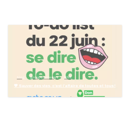
blog
groupe Artemys
RSE
💙 Sauver des vies, c’est l’affaire de toutes et tous !