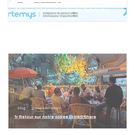
blog
groupe Artemys
👩‍💻 Un·e Collaborateur·rice, Une Satisfaction
blog
groupe Artemys
✨ Retour sur notre soirée Drink&Share