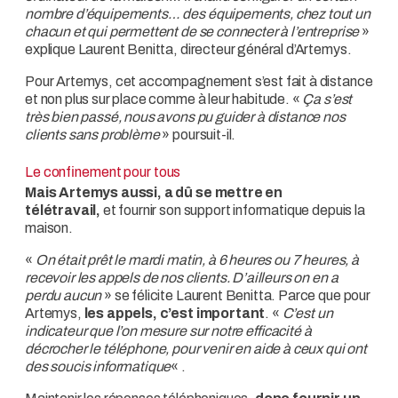
nombre d’équipements… des équipements, chez tout un
chacun et qui permettent de se connecter à l’entreprise
»
explique Laurent Benitta, directeur général d’Artemys.
Pour Artemys, cet accompagnement s’est fait à distance
et non plus sur place comme à leur habitude. «
Ça s’est
très bien passé, nous avons pu guider à distance nos
clients sans problème
» poursuit-il.
Le confinement pour tous
Mais Artemys aussi, a dû se mettre en
télétravail,
et fournir son support informatique depuis la
maison.
«
On était prêt le mardi matin, à 6 heures ou 7 heures, à
recevoir les appels de nos clients. D’ailleurs on en a
perdu aucun
» se félicite Laurent Benitta. Parce que pour
Artemys,
les appels, c’est important
. «
C’est un
indicateur que l’on mesure sur notre efficacité à
décrocher le téléphone, pour venir en aide à ceux qui ont
des soucis informatique
« .