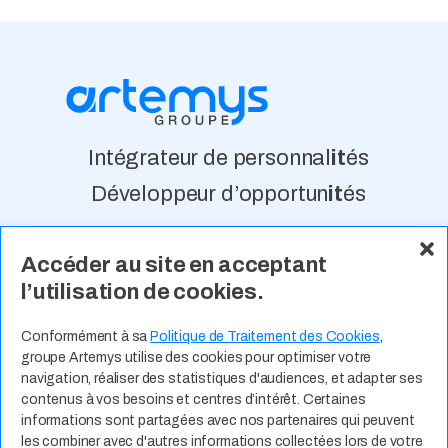
Intégrateur de personnal
it
és
Développeur d’opportun
it
és
Accéder au site en acceptant
À Propos
Nos Valeurs
Actualité
l’utilisation de cookies.
Contact
Expertises Métiers
Espace Talents
Offres d’Emploi
Conformément à sa
Politique de Traitement des Cookies
,
groupe Artemys utilise des cookies pour optimiser votre
Candidature Spontanée
navigation, réaliser des statistiques d'audiences, et adapter ses
contenus à vos besoins et centres d’intérêt. Certaines
informations sont partagées avec nos partenaires qui peuvent
les combiner avec d'autres informations collectées lors de votre