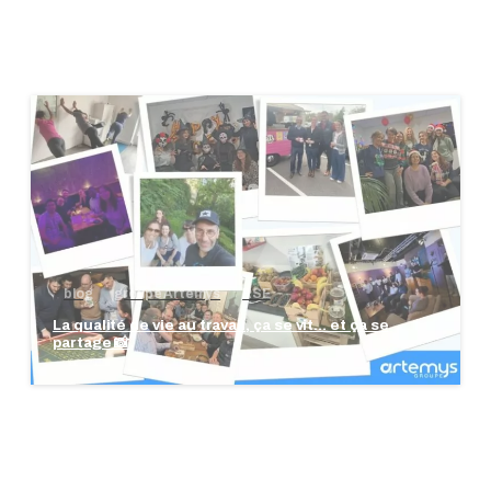
blog
groupe Artemys
RSE
La qualité de vie au travail, ça se vit… et ça se
partage 📸