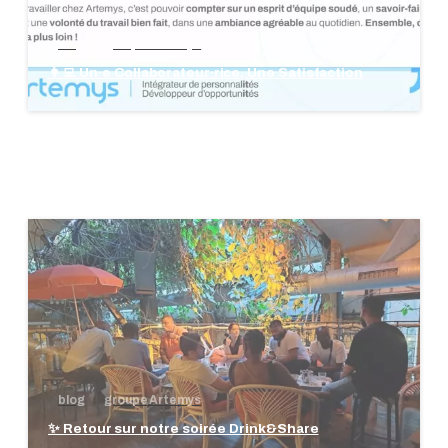
blog
groupe Artemys
👩‍💻 Un·e Collaborateur·rice, Une Satisfaction
blog
groupe Artemys
✨ Retour sur notre soirée Drink&Share