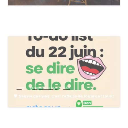
blog
groupe Artemys
RSE
💙 Sauver des vies, c’est l’affaire de toutes et tous !