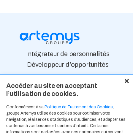
Intégrateur de personnal
it
és
Développeur d’opportun
it
és
Accéder au site en acceptant
À Propos
Nos Valeurs
Actualité
l’utilisation de cookies.
Contact
Expertises Métiers
Espace Talents
Offres d’Emploi
Conformément à sa
Politique de Traitement des Cookies
,
groupe Artemys utilise des cookies pour optimiser votre
Candidature Spontanée
navigation, réaliser des statistiques d'audiences, et adapter ses
contenus à vos besoins et centres d’intérêt. Certaines
informations sont partagées avec nos partenaires qui peuvent