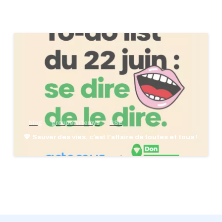
blog
groupe Artemys
RSE
💙 Sauver des vies, c’est l’affaire de toutes et tous !