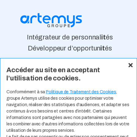
Intégrateur de personnal
it
és
Développeur d’opportun
it
és
Accéder au site en acceptant
À Propos
Nos Valeurs
Actualité
l’utilisation de cookies.
Contact
Expertises Métiers
Espace Talents
Offres d’Emploi
Conformément à sa
Politique de Traitement des Cookies
,
groupe Artemys utilise des cookies pour optimiser votre
Candidature Spontanée
navigation, réaliser des statistiques d'audiences, et adapter ses
contenus à vos besoins et centres d’intérêt. Certaines
informations sont partagées avec nos partenaires qui peuvent
les combiner avec d'autres informations collectées lors de votre
utilisation de leurs propres services.
Le fait de ne pas consentir ou de retirer son consentement peut