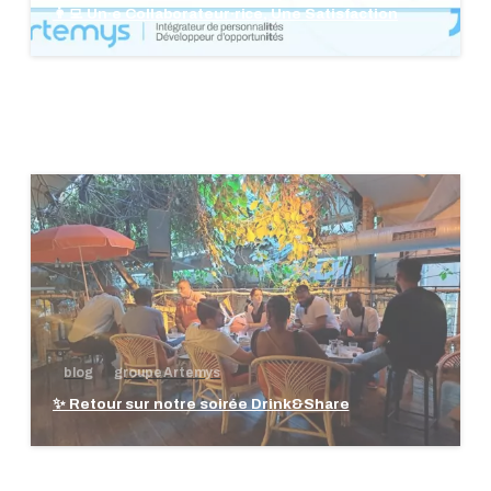
👩‍💻 Un·e Collaborateur·rice, Une Satisfaction
blog
groupe Artemys
✨ Retour sur notre soirée Drink&Share