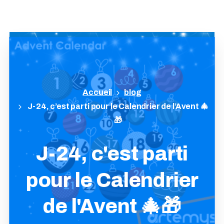
blog
J-24, c’est parti pour le Calendrier de l’Avent 🎄
🎁
J-24,
c'est
parti
pour
le
Calendrier
de
l'Avent
🎄🎁