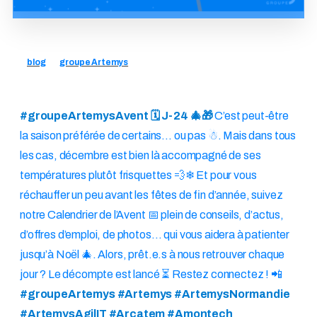
blog
groupe Artemys
#groupeArtemysAvent 🗓 J-24 🎄🎁
C’est peut-être
la saison préférée de certains… ou pas ☃. Mais dans tous
les cas, décembre est bien là accompagné de ses
températures plutôt frisquettes 💨❄ Et pour vous
réchauffer un peu avant les fêtes de fin d’année, suivez
notre Calendrier de l’Avent 📅 plein de conseils, d’actus,
d’offres d’emploi, de photos… qui vous aidera à patienter
jusqu’à Noël 🎄. Alors, prêt.e.s à nous retrouver chaque
jour ? Le décompte est lancé ⏳ Restez connectez ! 📲
#groupeArtemys #Artemys #ArtemysNormandie
#ArtemysAgilIT #Arcatem #Amontech