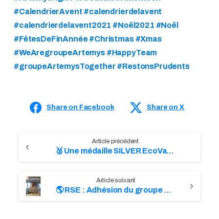
#CalendrierAvent #calendrierdelavent
#calendrierdelavent2021 #Noël2021 #Noël
#FêtesDeFinAnnée #Christmas #Xmas
#WeAregroupeArtemys #HappyTeam
#groupeArtemysTogether #RestonsPrudents
Share on Facebook
Share on X
C
🥈 Une médaille SILVER EcoVadis pour le groupe Artemys !
o
n
🌎 RSE : Adhésion du groupe Artemys au Global Compact des Nations Unies
t
i