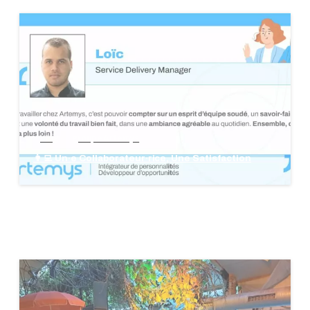
blog
groupe Artemys
👩‍💻 Un·e Collaborateur·rice, Une Satisfaction