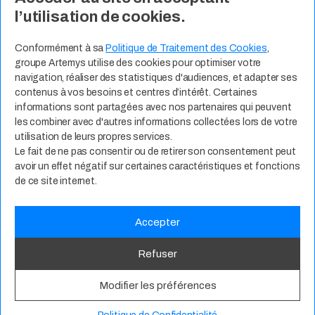
l’utilisation de cookies.
Contact
Expertises Métiers
Espace Talents
Offres d’Emploi
Conformément à sa
Politique de Traitement des Cookies
,
groupe Artemys utilise des cookies pour optimiser votre
Candidature Spontanée
navigation, réaliser des statistiques d'audiences, et adapter ses
contenus à vos besoins et centres d’intérêt. Certaines
informations sont partagées avec nos partenaires qui peuvent
les combiner avec d'autres informations collectées lors de votre
utilisation de leurs propres services.
Le fait de ne pas consentir ou de retirer son consentement peut
avoir un effet négatif sur certaines caractéristiques et fonctions
de ce site internet.
Accepter
Politique de Confidentialité
CGU
RSE
Mentions Légales
Refuser
© 2025
groupe Artemys. Tous droits réservés.
Modifier les préférences