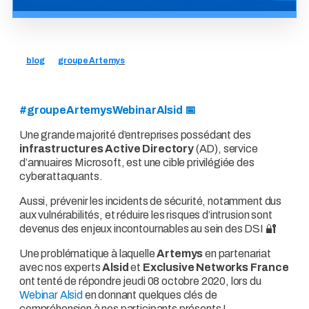
blog
groupe Artemys
#groupeArtemysWebinarAlsid 📅
Une grande majorité d’entreprises possédant des
infrastructures
Active Directory
(AD), service
d’annuaires Microsoft, est une cible privilégiée des
cyberattaquants.
Aussi, prévenir les incidents de sécurité, notamment dus
aux vulnérabilités, et réduire les risques d’intrusion sont
devenus des enjeux incontournables au sein des DSI 🔐
Une problématique à laquelle
Artemys
en partenariat
avec nos experts
Alsid
et
Exclusive Networks France
ont tenté de répondre jeudi 08 octobre 2020, lors du
Webinar Alsid
en donnant quelques clés de
compréhension à nos participants présents !