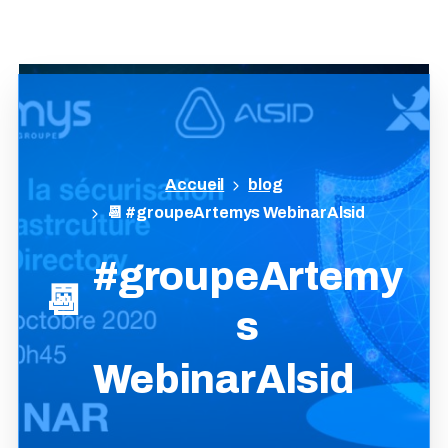
blog
📆 #groupeArtemys WebinarAlsid
#groupeArtemy
📆
s
WebinarAlsid