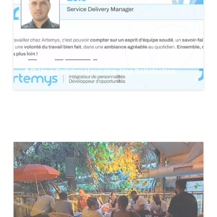
blog
groupe Artemys
👩‍💻 Un·e Collaborateur·rice, Une Satisfaction