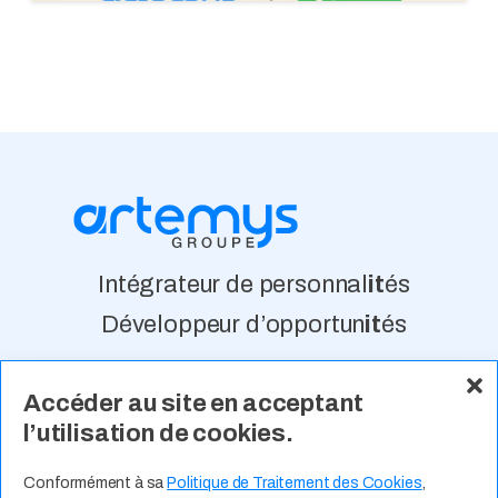
Intégrateur de personnal
it
és
Développeur d’opportun
it
és
Accéder au site en acceptant
À Propos
Nos Valeurs
Actualité
l’utilisation de cookies.
Contact
Expertises Métiers
Espace Talents
Offres d’Emploi
Conformément à sa
Politique de Traitement des Cookies
,