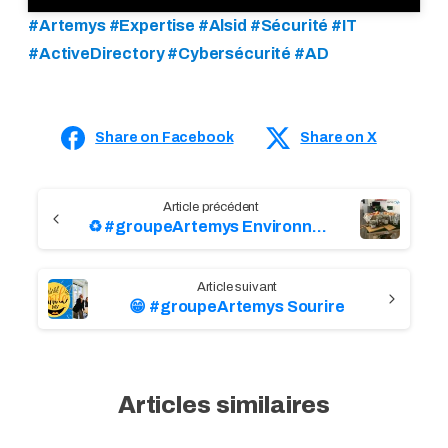
#Artemys #Expertise #Alsid #Sécurité #IT
#ActiveDirectory #Cybersécurité #AD
Share on Facebook
Share on X
C
♻️ #groupeArtemys Environnement
o
n
😁 #groupeArtemys Sourire
t
i
n
u