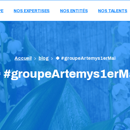
PE
NOS EXPERTISES
NOS ENTITÉS
NOS TALENTS
blog
🍀 #groupeArtemys1erMai

#groupeArtemys1erM