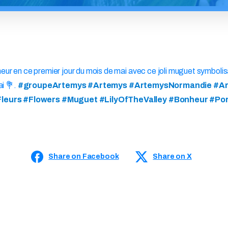
eur en ce premier jour du mois de mai avec ce joli muguet symbolis
ai 💐.
#groupeArtemys #Artemys #ArtemysNormandie #Ar
Fleurs #Flowers #Muguet #LilyOfTheValley #Bonheur #P
Share on Facebook
Share on X