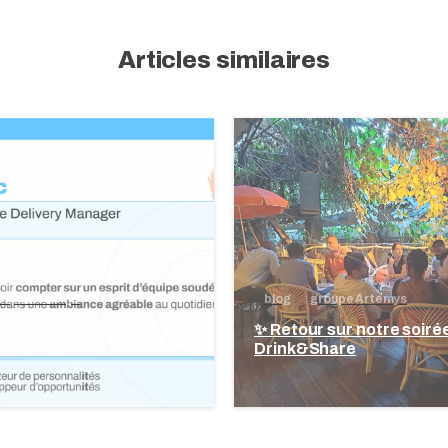
oupe Artemys
blog
groupe Artemys
e Collaborateur·rice, Une
✨ Retour sur notre soiré
tion
Drink&Share