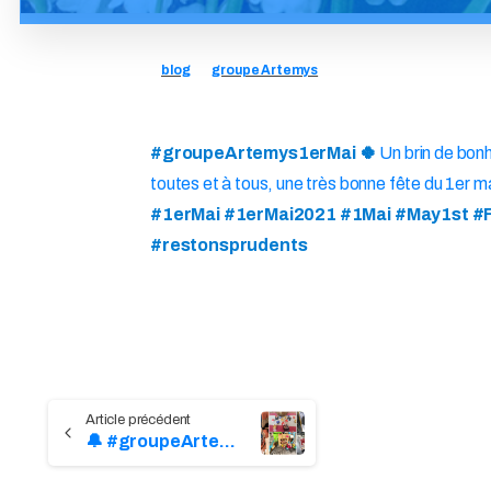
blog
groupe Artemys
#groupeArtemys1erMai 🍀
Un brin de bonh
toutes et à tous, une très bonne fête du 1er m
#1erMai #1erMai2021 #1Mai #May1st #
#restonsprudents
Continue
🔔 #groupeArtemysPâques
Reading