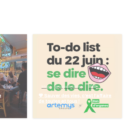
blog
groupe Artemys
RSE
e
💙 Sauver des vies, c’est l’affaire
de toutes et tous !