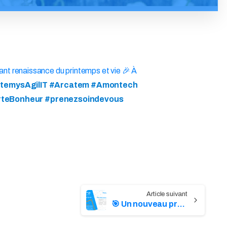
ant renaissance du printemps et vie 🎉 À
temysAgilIT #Arcatem #Amontech
orteBonheur #prenezsoindevous
🎯 Un nouveau projet Infogérance pour Artemys !