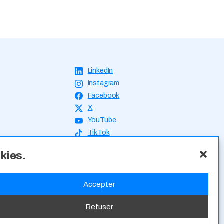
okies.
Accepter
Refuser