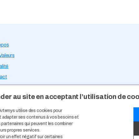
opos
Valeurs
lité
act
rtises Métiers
er au site en acceptant l’utilisation de co
ce Talents
Artemys utilise des cookies pour
s d’Emploi
 et adapter ses contenus à vos besoins et
 partenaires qui peuvent les combiner
idature Spontanée
eurs propres services.
ir un effet négatif sur certaines