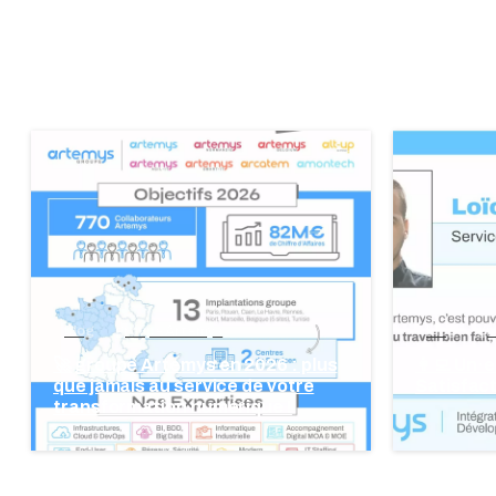
blog
groupe Artemys
blog
gr
🚀 groupe Artemys en 2026 : plus
👩‍💻 Un·
que jamais au service de votre
Satisfac
transformation numérique !