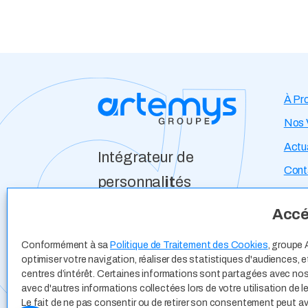
À Pr
Nos 
Actua
Intégrateur de
Cont
personnal
it
és
Développeur
Expe
Accéd
d’opportun
it
és
Espa
Conformément à sa
Politique de Traitement des Cookies
, groupe 
Offre
optimiser votre navigation, réaliser des statistiques d'audiences,
centres d’intérêt. Certaines informations sont partagées avec nos
Cand
avec d'autres informations collectées lors de votre utilisation de l
Le fait de ne pas consentir ou de retirer son consentement peut avo