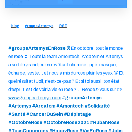
blog
groupe Artemys
RSE
#groupeArtemysEnRose 🎗️
En octobre, tout le monde
en rose 🌷 Toute la team Amontech, Arcatem et Artemys
a sorti le grand jeu en revêtant chemise, jupe, masque,
écharpe, veste… et nous a mis du rose plein les yeux 🤩 Et
quel résultat ! Joli, n’est-ce-pas ? Et si toi aussi, ton état
d’esprIT est de voir la vie en rose ?… Rendez-vous sur 👉
www.groupeartemys.com
#groupeArtemys
#Artemys #Arcatem #Amontech #Solidarité
#Santé #CancerDuSein #Dépistage
#OctobreRose #OctobreRose2021 #RubanRose
#TousConcernés #HappyRose #VieEnRose #Jobs