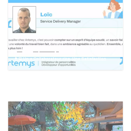
blog
groupe Artemys
👩‍💻 Un·e Collaborateur·rice, Une Satisfaction