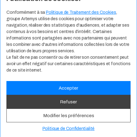
Contact
Expertises Métiers
Espace Talents
Offres d’Emploi
Conformément à sa
Politique de Traitement des Cookies
,
groupe Artemys utilise des cookies pour optimiser votre
Candidature Spontanée
navigation, réaliser des statistiques d'audiences, et adapter ses
contenus à vos besoins et centres d’intérêt. Certaines
informations sont partagées avec nos partenaires qui peuvent
les combiner avec d'autres informations collectées lors de votre
utilisation de leurs propres services.
Le fait de ne pas consentir ou de retirer son consentement peut
avoir un effet négatif sur certaines caractéristiques et fonctions
de ce site internet.
Accepter
Politique de Confidentialité
CGU
RSE
Mentions Légales
Refuser
© 2025
groupe Artemys. Tous droits réservés.
Modifier les préférences
Politique de Confidentialité
Services Managés
Pure Player Microsoft