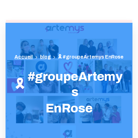
blog
🎗️ #groupeArtemys EnRose
#groupeArtemy
🎗️
s
EnRose