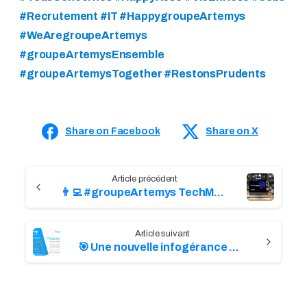
#Recrutement #IT #HappygroupeArtemys
#WeAregroupeArtemys
#groupeArtemysEnsemble
#groupeArtemysTogether #RestonsPrudents
Share on Facebook
Share on X
C
👨‍💻 #groupeArtemys TechMeetup !
o
n
🎯 Une nouvelle infogérance Artemys !
t
i