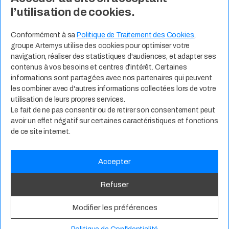
l’utilisation de cookies.
Contact
Expertises Métiers
Espace Talents
Offres d’Emploi
Conformément à sa
Politique de Traitement des Cookies
,
groupe Artemys utilise des cookies pour optimiser votre
Candidature Spontanée
navigation, réaliser des statistiques d'audiences, et adapter ses
contenus à vos besoins et centres d’intérêt. Certaines
informations sont partagées avec nos partenaires qui peuvent
les combiner avec d'autres informations collectées lors de votre
utilisation de leurs propres services.
Le fait de ne pas consentir ou de retirer son consentement peut
avoir un effet négatif sur certaines caractéristiques et fonctions
de ce site internet.
Accepter
Politique de Confidentialité
CGU
RSE
Mentions Légales
Refuser
© 2025
groupe Artemys. Tous droits réservés.
Modifier les préférences