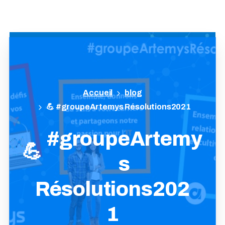
blog
💪 #groupeArtemys Résolutions2021
#groupeArtemy
💪
s
Résolutions202
1