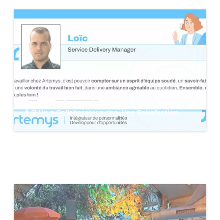
blog
groupe Artemys
👩‍💻 Un·e Collaborateur·rice, Une Satisfaction