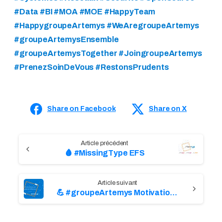
#Data #BI #MOA #MOE #HappyTeam
#HappygroupeArtemys #WeAregroupeArtemys
#groupeArtemysEnsemble
#groupeArtemysTogether #JoingroupeArtemys
#PrenezSoinDeVous #RestonsPrudents
Share on Facebook
Share on X
C
🩸 #MissingType EFS
o
n
💪 #groupeArtemys Motivation | Spinoza
t
i