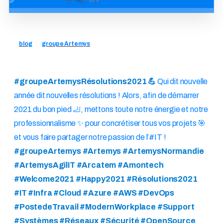
blog
groupe Artemys
#groupeArtemysRésolutions2021 💪
Qui dit nouvelle
année dit nouvelles résolutions ! Alors, afin de démarrer
2021 du bon pied 🦶, mettons toute notre énergie et notre
professionnalisme ✨ pour concrétiser tous vos projets 🎯
et vous faire partager notre passion de l’#IT !
#groupeArtemys #Artemys #ArtemysNormandie
#ArtemysAgilIT #Arcatem #Amontech
#Welcome2021 #Happy2021 #Résolutions2021
#IT #Infra #Cloud #Azure #AWS #DevOps
#PostedeTravail #ModernWorkplace #Support
#Systèmes #Réseaux #Sécurité #OpenSource