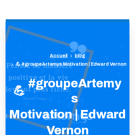
blog
💪 #groupeArtemys Motivation | Edward Vernon
#groupeArtemy
💪
s
Motivation
|
Edward
Vernon