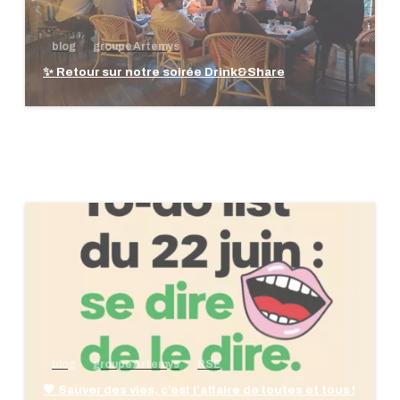
blog
groupe Artemys
✨ Retour sur notre soirée Drink&Share
blog
groupe Artemys
RSE
💙 Sauver des vies, c’est l’affaire de toutes et tous !