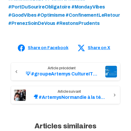
#PortDuSourireObligatoire #MondayVibes
#GoodVibes #Optimisme #ConfinementLeRetour
#PrenezSoinDeVous #RestonsPrudents
Share on Facebook
Share on X
C
💡 #groupeArtemys CultureIT | Le Hashtag
o
n
🎥 #ArtemysNormandie à la télé !
t
i
n