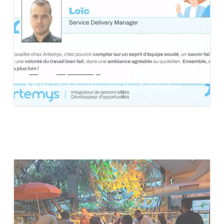
blog
groupe Artemys
👩‍💻 Un·e Collaborateur·rice, Une Satisfaction