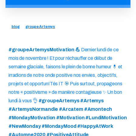
blog
groupe Artemys
#groupeArtemysMotivation 💪
Dernier lundi de ce
mois de novembre ! Et pour réchauffer ce début de
semaine glaciale, faisons le plein de bonne humeur 💊 et
irradions de notre onde positive nos envies, objectifs,
projets et opportunITés IT 🎯 Puis surtout, propageons
notre « positivisme » de manière contagieuse ✨ Un bon
lundi à vous 👌
#groupeArtemys #Artemys
#ArtemysNormandie #Arcatem #Amontech
#MondayMotivation #Motivation #LundiMotivation
#NewMonday #MondayMood #HappyAtWork
#Automne2020 #PositiveAttitude