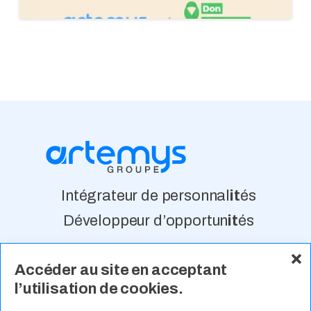
Intégrateur de personnal
it
és
Développeur d’opportun
it
és
Accéder au site en acceptant
À Propos
Nos Valeurs
Actualité
l’utilisation de cookies.
Contact
Expertises Métiers