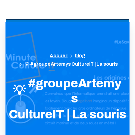
blog
💡 #groupeArtemys CultureIT | La souris
#groupeArtemy
💡
s
CultureIT |
La
souris