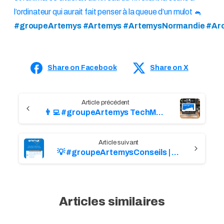
l’ordinateur qui aurait fait penser à la queue d’un mulot 🐁
#groupeArtemys #Artemys #ArtemysNormandie #Arcat
Share on Facebook
Share on X
C
👨‍💻 #groupeArtemys TechMeetup
o
n
💡 #groupeArtemysConseils | Déconnexion
t
i
n
u