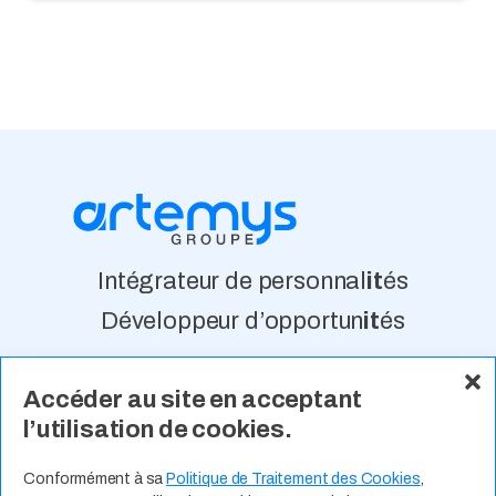
Intégrateur de personnal
it
és
Développeur d’opportun
it
és
Accéder au site en acceptant
À Propos
Nos Valeurs
Actualité
l’utilisation de cookies.
Contact
Expertises Métiers
Espace Talents
Offres d’Emploi
Conformément à sa
Politique de Traitement des Cookies
,