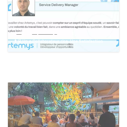
blog
groupe Artemys
👩‍💻 Un·e Collaborateur·rice, Une Satisfaction