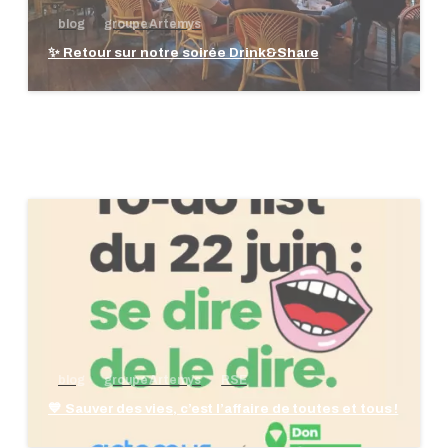
blog
groupe Artemys
✨ Retour sur notre soirée Drink&Share
blog
groupe Artemys
RSE
💙 Sauver des vies, c’est l’affaire de toutes et tous !