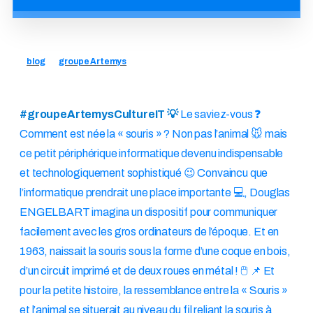
blog
groupe Artemys
#groupeArtemysCultureIT 💡
Le saviez-vous ❓
Comment est née la « souris » ? Non pas l’animal 🐭 mais
ce petit périphérique informatique devenu indispensable
et technologiquement sophistiqué 😉 Convaincu que
l’informatique prendrait une place importante 💻, Douglas
ENGELBART imagina un dispositif pour communiquer
facilement avec les gros ordinateurs de l’époque. Et en
1963, naissait la souris sous la forme d’une coque en bois,
d’un circuit imprimé et de deux roues en métal ! 🖱 📌 Et
pour la petite histoire, la ressemblance entre la « Souris »
et l’animal se situerait au niveau du fil reliant la souris à