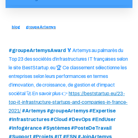
blog
groupe Artemys
#groupeArtemysAward
🏅
Artemys au palmarès du
Top 23 des sociétés d’infrastructures IT françaises selon
le site BestStartup.eu 🏆 Ce classement sélectionne les
entreprises selon leurs performances en termes
d’innovation, de croissance, de gestion et d’impact
sociétal 🚀 En savoir plus 👉
https://beststartup.eu/23-
top-it-infrastructure-startups-and-companies-in-france-
2021/
#Artemys #groupeArtemys #Expertise
#Infrastructures #Cloud #DevOps #EndUser
#Infogérance #Systèmes #PosteDeTravail
#Support #Projets #IT #ESN #JoinArtemys