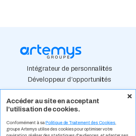
Intégrateur de personnal
it
és
Développeur d’opportun
it
és
Accéder au site en acceptant
À Propos
Nos Valeurs
Actualité
l’utilisation de cookies.
Contact
Expertises Métiers
Espace Talents
Offres d’Emploi
Conformément à sa
Politique de Traitement des Cookies
,
groupe Artemys utilise des cookies pour optimiser votre
Candidature Spontanée
navigation, réaliser des statistiques d'audiences, et adapter ses