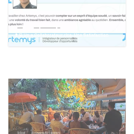
blog
groupe Artemys
👩‍💻 Un·e Collaborateur·rice, Une Satisfaction
blog
groupe Artemys