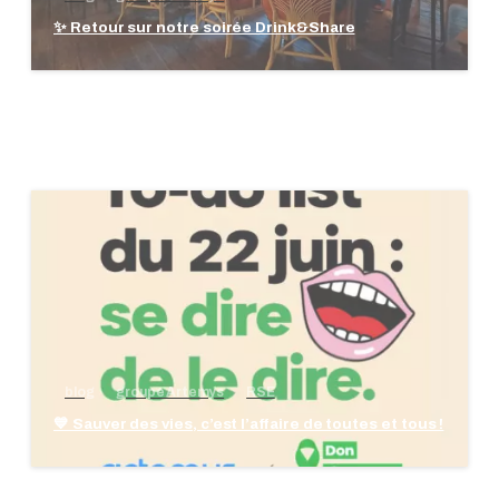
✨ Retour sur notre soirée Drink&Share
blog
groupe Artemys
RSE
💙 Sauver des vies, c’est l’affaire de toutes et tous !