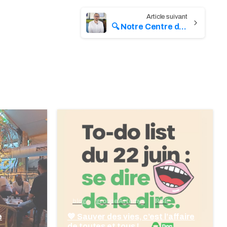
🔍 Notre Centre de Services en une vidéo
blog
groupe Artemys
RSE
e
💙 Sauver des vies, c’est l’affaire
de toutes et tous !