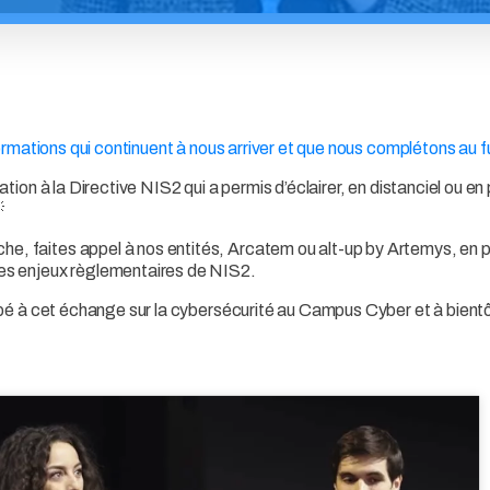
formations qui continuent à nous arriver et que nous complétons au f
ion à la Directive NIS2 qui a permis d’éclairer, en distanciel ou en p

, faites appel à nos entités, Arcatem ou alt-up by Artemys, en p
ces enjeux règlementaires de NIS2.
cipé à cet échange sur la cybersécurité au Campus Cyber et à bient