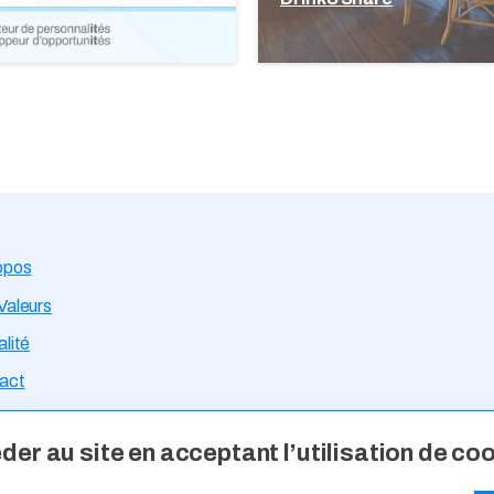
opos
Valeurs
lité
act
rtises Métiers
er au site en acceptant l’utilisation de co
ce Talents