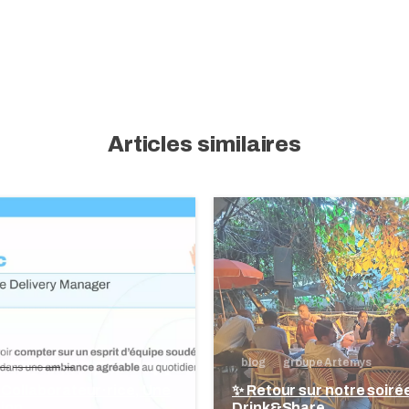
oupe Artemys
blog
groupe Artemys
e Collaborateur·rice, Une
✨ Retour sur notre soiré
tion
Drink&Share