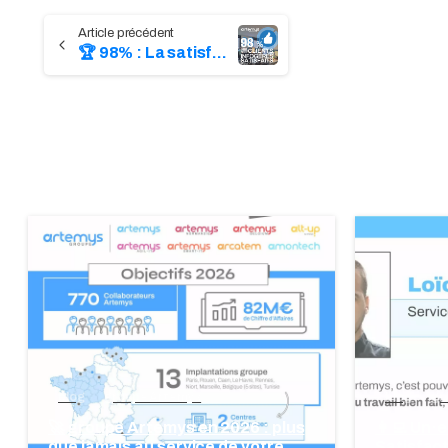
Continue
🏆 98% : La satisfaction pour nos Services managés !
Reading
blog
groupe Artemys
blog
gr
🚀 groupe Artemys en 2026 : plus
👩‍💻 Un·
que jamais au service de votre
Satisfac