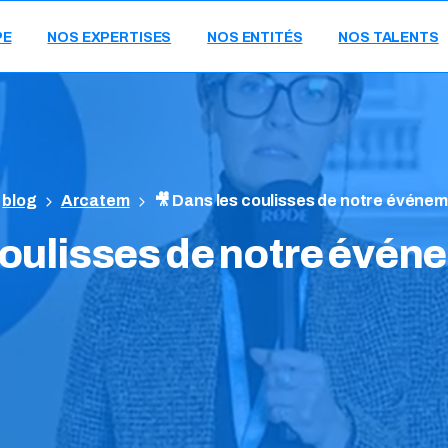
PE
NOS EXPERTISES
NOS ENTITÉS
NOS TALENTS
blog
Arcatem
🎥 Dans les coulisses de notre événe
oulisses
de
notre
évén