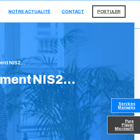
NOTRE ACTUALITÉ
CONTACT
POSTULER
ment NIS2…
ement
NIS2…
Services
Managés
Pure
Player
Microsoft