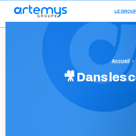
LE GROU
🎥
Dans
les
c