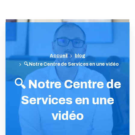
blog
🔍 Notre Centre de Services en une vidéo
🔍
Notre
Centre
de
Services
en
une
vidéo