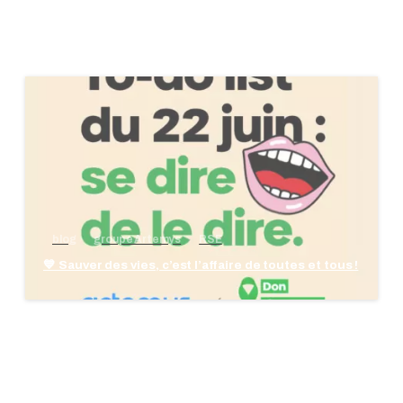
blog
groupe Artemys
RSE
💙 Sauver des vies, c’est l’affaire de toutes et tous !