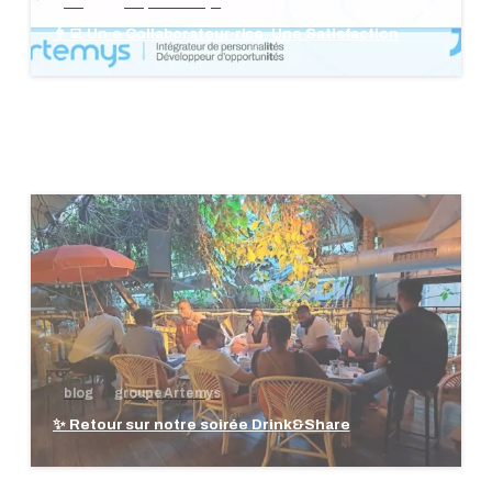
blog
groupe Artemys
👩‍💻 Un·e Collaborateur·rice, Une Satisfaction
blog
groupe Artemys
✨ Retour sur notre soirée Drink&Share