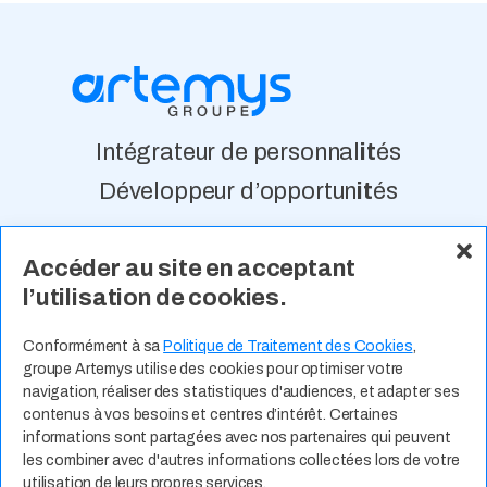
Intégrateur de personnal
it
és
Développeur d’opportun
it
és
Accéder au site en acceptant
À Propos
Nos Valeurs
Actualité
l’utilisation de cookies.
Contact
Expertises Métiers
Espace Talents
Offres d’Emploi
Conformément à sa
Politique de Traitement des Cookies
,
groupe Artemys utilise des cookies pour optimiser votre
Candidature Spontanée
navigation, réaliser des statistiques d'audiences, et adapter ses
contenus à vos besoins et centres d’intérêt. Certaines
informations sont partagées avec nos partenaires qui peuvent
les combiner avec d'autres informations collectées lors de votre
utilisation de leurs propres services.