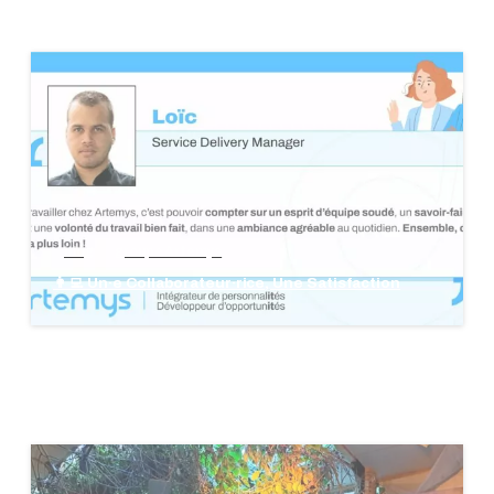
blog
groupe Artemys
👩‍💻 Un·e Collaborateur·rice, Une Satisfaction