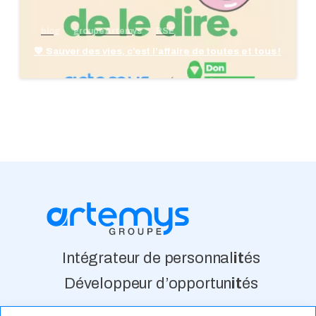
blog
groupe Artemys
RSE
💙 Sauver des vies, c’est l’affaire de toutes et tous !
Intégrateur de personnal
it
és
Développeur d’opportun
it
és