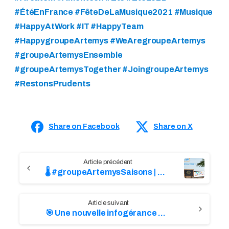
#ÉtéEnFrance #FêteDeLaMusique2021 #Musique
#HappyAtWork #IT #HappyTeam
#HappygroupeArtemys #WeAregroupeArtemys
#groupeArtemysEnsemble
#groupeArtemysTogether #JoingroupeArtemys
#RestonsPrudents
Share on Facebook
Share on X
C
🌡 #groupeArtemysSaisons | C’est l’été !
o
n
🎯 Une nouvelle infogérance groupe !
t