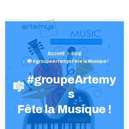
blog
🎼 #groupeArtemys Fête la Musique !
#groupeArtemy
🎼
s
Fête
la
Musique
!