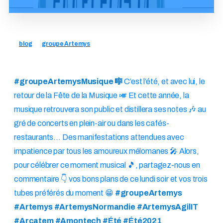
blog
groupe Artemys
#groupeArtemysMusique 🎼
C’est l’été, et avec lui, le
retour de la Fête de la Musique 🎺 Et cette année, la
musique retrouvera son public et distillera ses notes 🎶 au
gré de concerts en plein-air ou dans les cafés-
restaurants… Des manifestations attendues avec
impatience par tous les amoureux mélomanes 🎤 Alors,
pour célébrer ce moment musical 🎵, partagez-nous en
commentaire 👇 vos bons plans de ce lundi soir et vos trois
tubes préférés du moment 😁
#groupeArtemys
#Artemys #ArtemysNormandie #ArtemysAgilIT
#Arcatem #Amontech #Été #Été2021