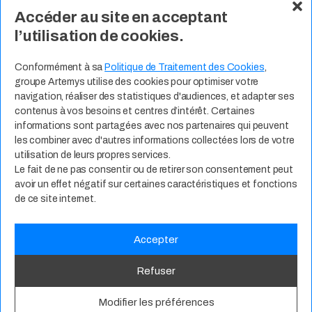
Accéder au site en acceptant
À Propos
Nos Valeurs
Actualité
l’utilisation de cookies.
Contact
Expertises Métiers
Espace Talents
Offres d’Emploi
Conformément à sa
Politique de Traitement des Cookies
,
groupe Artemys utilise des cookies pour optimiser votre
Candidature Spontanée
navigation, réaliser des statistiques d'audiences, et adapter ses
contenus à vos besoins et centres d’intérêt. Certaines
informations sont partagées avec nos partenaires qui peuvent
les combiner avec d'autres informations collectées lors de votre
utilisation de leurs propres services.
Le fait de ne pas consentir ou de retirer son consentement peut
avoir un effet négatif sur certaines caractéristiques et fonctions
de ce site internet.
Accepter
Politique de Confidentialité
CGU
RSE
Mentions Légales
Refuser
© 2025
groupe Artemys. Tous droits réservés.
Modifier les préférences