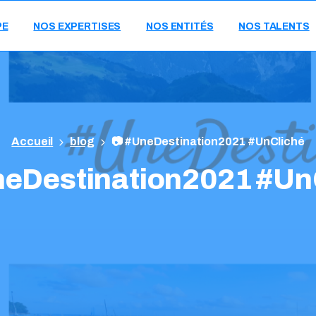
PE
NOS EXPERTISES
NOS ENTITÉS
NOS TALENTS
blog
📷 #UneDestination2021 #UnCliché
eDestination2021
#Un