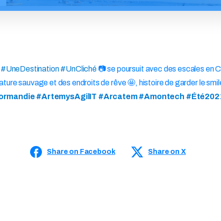
r
#UneDestination #UnCliché
📷 se poursuit avec des escales en C
ure sauvage et des endroits de rêve 🤩, histoire de garder le smi
mandie #ArtemysAgilIT #Arcatem #Amontech #Été2021 
Share on Facebook
Share on X