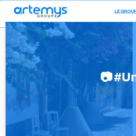
LE GROU
📷
#Un