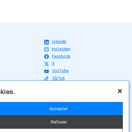
okies.
Accepter
Refuser