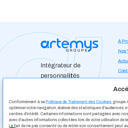
À Pr
Nos 
Actua
Intégrateur de
Cont
personnal
it
és
Développeur
Expe
Accéd
d’opportun
it
és
Espa
Conformément à sa
Politique de Traitement des Cookies
, groupe 
Offre
optimiser votre navigation, réaliser des statistiques d'audiences,
centres d’intérêt. Certaines informations sont partagées avec nos
Cand
avec d'autres informations collectées lors de votre utilisation de l
Le fait de ne pas consentir ou de retirer son consentement peut avo