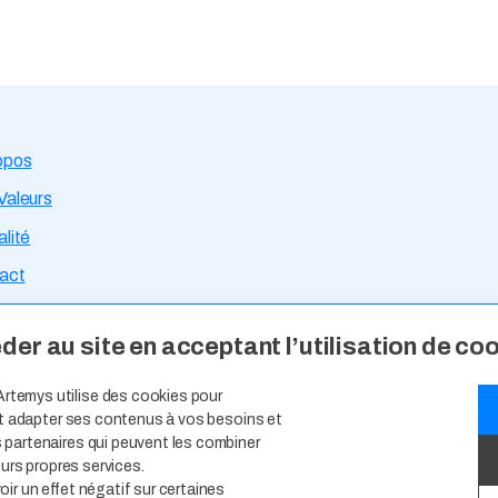
opos
Valeurs
lité
act
rtises Métiers
er au site en acceptant l’utilisation de co
ce Talents
Artemys utilise des cookies pour
s d’Emploi
 et adapter ses contenus à vos besoins et
 partenaires qui peuvent les combiner
idature Spontanée
eurs propres services.
ir un effet négatif sur certaines