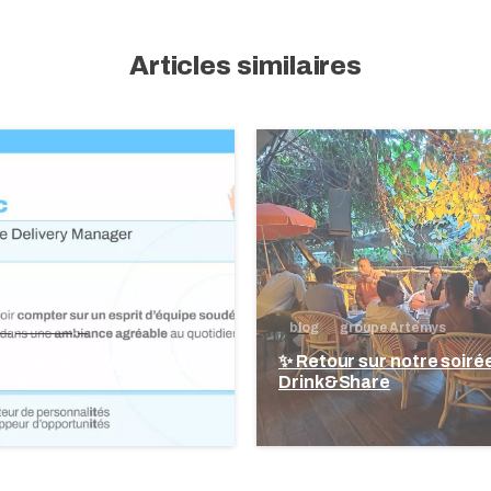
oupe Artemys
blog
groupe Artemys
e Collaborateur·rice, Une
✨ Retour sur notre soiré
tion
Drink&Share