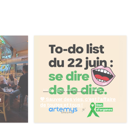
blog
groupe Artemys
RSE
e
💙 Sauver des vies, c’est l’affaire
de toutes et tous !