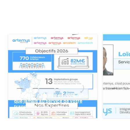
blog
groupe Artemys
blog
gr
🚀 groupe Artemys en 2026 : plus
👩‍💻 Un·
que jamais au service de votre
Satisfac
transformation numérique !