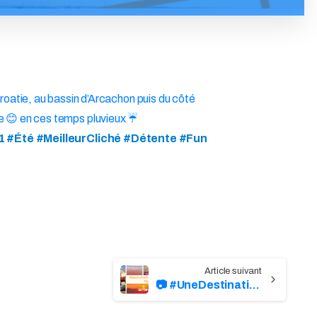
roatie, au bassin d’Arcachon puis du côté
le 😊 en ces temps pluvieux ☔
#Été #MeilleurCliché #Détente #Fun
📷 #UneDestination2021 #UnCliché