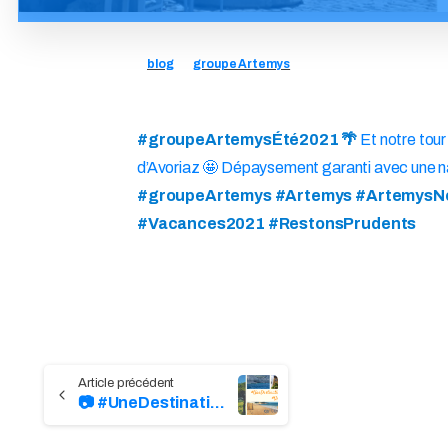
blog
groupe Artemys
#groupeArtemysÉté2021 🌴
Et notre tou
d’Avoriaz 🤩 Dépaysement garanti avec une nat
#groupeArtemys #Artemys #ArtemysNor
#Vacances2021 #RestonsPrudents
Continue
📷 #UneDestination2021 #UnCliché
Reading