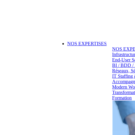
NOS EXPERTISES
NOS EXPE
Infrastruct
End-User S
BI / BDD /
Réseaux, Sé
IT Staffin
Accompagn
Modern Wo
Transformati
Formation