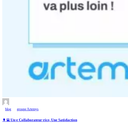
blog
groupe Artemys
👩‍💻 Un·e Collaborateur·rice, Une Satisfaction