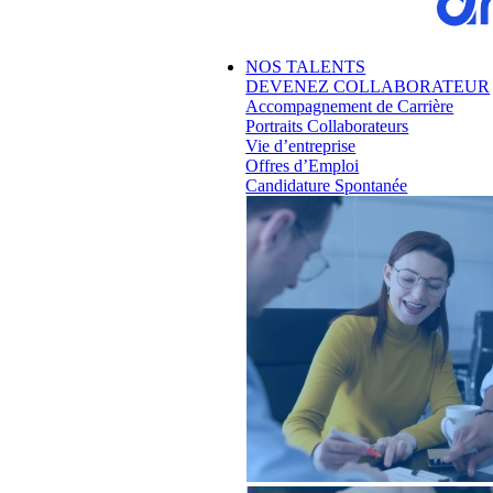
NOS TALENTS
DEVENEZ COLLABORATEUR
Accompagnement de Carrière
Portraits Collaborateurs
Vie d’entreprise
Offres d’Emploi
Candidature Spontanée