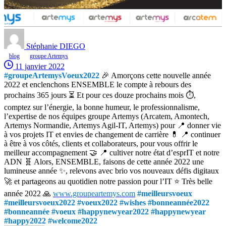
Stéphanie DIEGO
blog
groupe Artemys
11 janvier 2022
#groupeArtemysVoeux2022
🎉 Amorçons cette nouvelle année
2022 et enclenchons ENSEMBLE le compte à rebours des
prochains 365 jours ⏳ Et pour ces douze prochains mois ⏱,
comptez sur l’énergie, la bonne humeur, le professionnalisme,
l’expertise de nos équipes groupe Artemys (Arcatem, Amontech,
Artemys Normandie, Artemys Agil-IT, Artemys) pour 📍 donner vie
à vos projets IT et envies de changement de carrière 💊 📍 continuer
à être à vos côtés, clients et collaborateurs, pour vous offrir le
meilleur accompagnement 🤝 📍 cultiver notre état d’esprIT et notre
ADN 🧬 Alors, ENSEMBLE, faisons de cette année 2022 une
lumineuse année ✨, relevons avec brio vos nouveaux défis digitaux
🚀 et partageons au quotidien notre passion pour l’IT ⭐ Très belle
année 2022 🙏
www.groupeartemys.com
#meilleursvoeux
#meilleursvoeux2022 #voeux2022 #wishes #bonneannée2022
#bonneannée #voeux #happynewyear2022 #happynewyear
#happy2022 #welcome2022