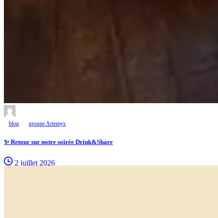
blog
groupe Artemys
✨ Retour sur notre soirée Drink&Share
2 juillet 2026