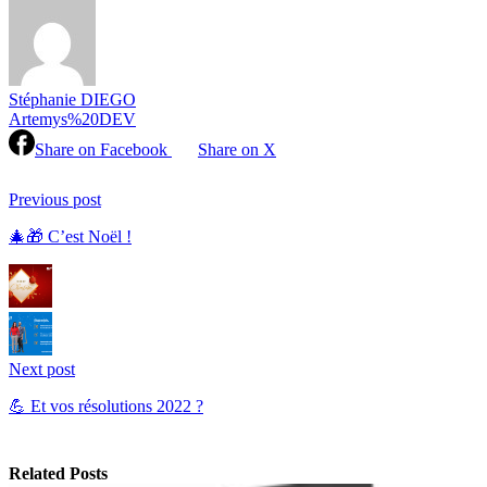
Stéphanie DIEGO
Artemys%20DEV
Share on Facebook
Share on X
Continue
Reading
Previous post
🎄🎁 C’est Noël !
Next post
💪 Et vos résolutions 2022 ?
Related Posts