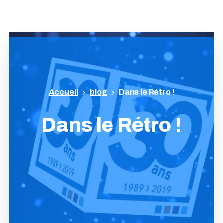
blog
Dans le Rétro !
Dans
le
Rétro
!