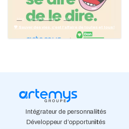
blog
groupe Artemys
RSE
💙 Sauver des vies, c’est l’affaire de toutes et tous !
Intégrateur de personnal
it
és
Développeur d’opportun
it
és