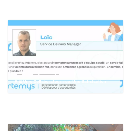
blog
groupe Artemys
👩‍💻 Un·e Collaborateur·rice, Une Satisfaction