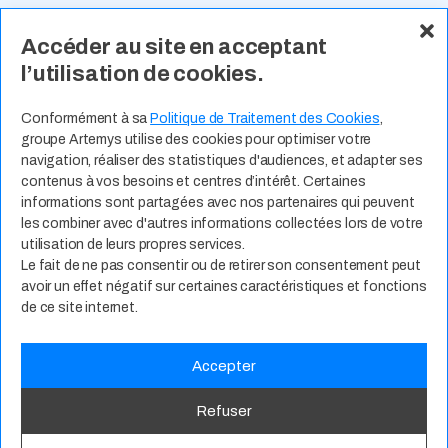
Accéder au site en acceptant
À Propos
Nos Valeurs
Actualité
l’utilisation de cookies.
Contact
Expertises Métiers
Espace Talents
Offres d’Emploi
Conformément à sa
Politique de Traitement des Cookies
,
groupe Artemys utilise des cookies pour optimiser votre
Candidature Spontanée
navigation, réaliser des statistiques d'audiences, et adapter ses
contenus à vos besoins et centres d’intérêt. Certaines
informations sont partagées avec nos partenaires qui peuvent
les combiner avec d'autres informations collectées lors de votre
utilisation de leurs propres services.
Le fait de ne pas consentir ou de retirer son consentement peut
avoir un effet négatif sur certaines caractéristiques et fonctions
de ce site internet.
Accepter
Politique de Confidentialité
CGU
RSE
Mentions Légales
Refuser
© 2025
groupe Artemys. Tous droits réservés.