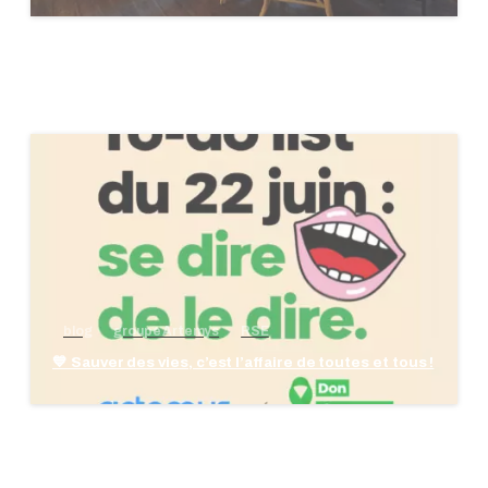
blog
groupe Artemys
RSE
💙 Sauver des vies, c’est l’affaire de toutes et tous !