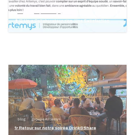
blog
groupe Artemys
👩‍💻 Un·e Collaborateur·rice, Une Satisfaction
blog
groupe Artemys
✨ Retour sur notre soirée Drink&Share