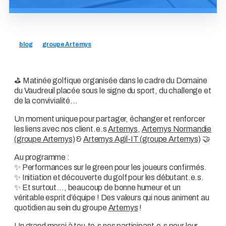
blog
groupe Artemys
⛳ Matinée golfique organisée dans le cadre du Domaine
du Vaudreuil placée sous le signe du sport, du challenge et
de la convivialité…
Un moment unique pour partager, échanger et renforcer
les liens avec nos client.e.s
Artemys
,
Artemys Normandie
(groupe Artemys)
&
Artemys Agil-IT (groupe Artemys)
🤝
Au programme :
✨ Performances sur le green pour les joueurs confirmés.
✨ Initiation et découverte du golf pour les débutant.e.s.
✨ Et surtout…, beaucoup de bonne humeur et un
véritable esprit d’équipe ! Des valeurs qui nous animent au
quotidien au sein du groupe
Artemys
!
Un grand merci à tou.te.s nos participant.e.s pour leur