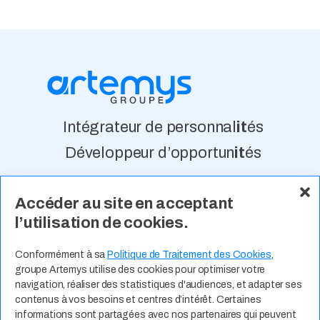
Intégrateur de personnal
it
és
Développeur d’opportun
it
és
Accéder au site en acceptant
À Propos
Nos Valeurs
Actualité
l’utilisation de cookies.
Contact
Expertises Métiers
Espace Talents
Offres d’Emploi
Conformément à sa
Politique de Traitement des Cookies
,
groupe Artemys utilise des cookies pour optimiser votre
Candidature Spontanée
navigation, réaliser des statistiques d'audiences, et adapter ses
contenus à vos besoins et centres d’intérêt. Certaines
informations sont partagées avec nos partenaires qui peuvent