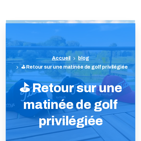
blog
⛳ Retour sur une matinée de golf privilégiée
⛳
Retour
sur
une
matinée
de
golf
privilégiée