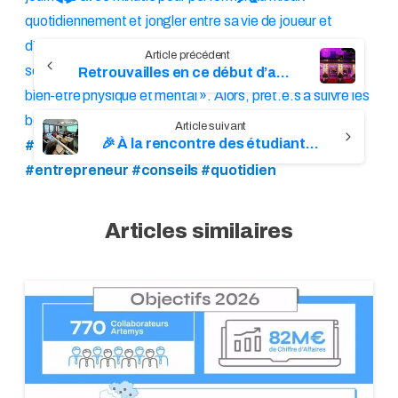
quotidiennement et jongler entre sa vie de joueur et
C
d’entrepreneur. L’objectif, selon lui, au final « étant de se
sentir bien dans la tête et d’avoir une vie équilibrée, entre
Retrouvailles en ce début d’année !
o
bien-être physique et mental ». Alors, prêt.e.s à suivre les
n
bonnes pratiques de Gaël ?
#rugby #sport
🎉 À la rencontre des étudiants ESGI !
t
#equipedefrancerugby #tournoidessixnations
#entrepreneur #conseils #quotidien
i
n
u
e
R
e