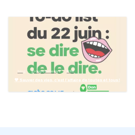
blog
groupe Artemys
RSE
💙 Sauver des vies, c’est l’affaire de toutes et tous !