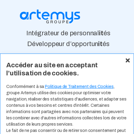
Intégrateur de personnal
it
és
Développeur d’opportun
it
és
Accéder au site en acceptant
À Propos
Nos Valeurs
Actualité
l’utilisation de cookies.
Contact
Expertises Métiers
Espace Talents
Offres d’Emploi
Conformément à sa
Politique de Traitement des Cookies
,
groupe Artemys utilise des cookies pour optimiser votre
Candidature Spontanée
navigation, réaliser des statistiques d'audiences, et adapter ses
contenus à vos besoins et centres d’intérêt. Certaines
informations sont partagées avec nos partenaires qui peuvent
les combiner avec d'autres informations collectées lors de votre
utilisation de leurs propres services.
Le fait de ne pas consentir ou de retirer son consentement peut