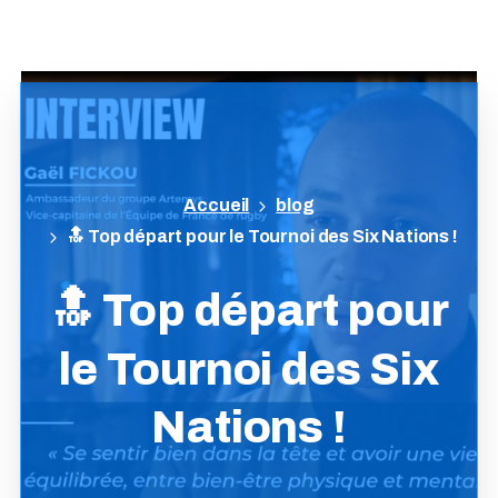
blog
🔝 Top départ pour le Tournoi des Six Nations !
🔝
Top
départ
pour
le
Tournoi
des
Six
Nations
!