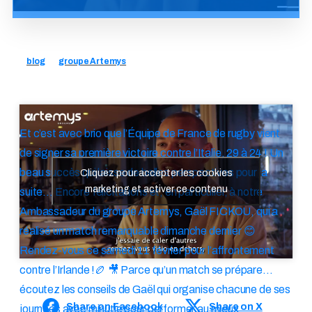
blog
groupe Artemys
Et c’est avec brio que l’Équipe de France de rugby vient
de signer sa première victoire contre l’Italie, 29 à 24 ! Un
beau succès qui laisse de belles perspectives pour la
Cliquez pour accepter les cookies
marketing et activer ce contenu
suite… Encore félicitations et, en particulier, à notre
Ambassadeur du groupe Artemys, Gaël FICKOU, qui a
réalisé un match remarquable dimanche dernier 😊
Rendez-vous ce samedi 11 février pour l’affrontement
contre l’Irlande !🏉 🎥 Parce qu’un match se prépare…
écoutez les conseils de Gaël qui organise chacune de ses
Share on Facebook
Share on X
journées avec minutie pour performer au mieux