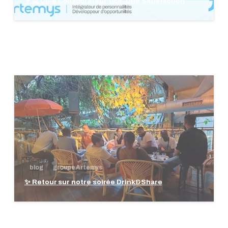
👩‍💻 Un·e Collaborateur·rice, Une Satisfaction
blog
groupe Artemys
✨ Retour sur notre soirée Drink&Share