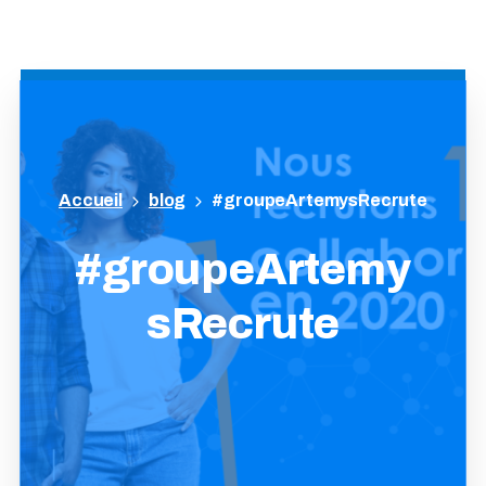
blog
#groupeArtemysRecrute
#groupeArtemy
sRecrute