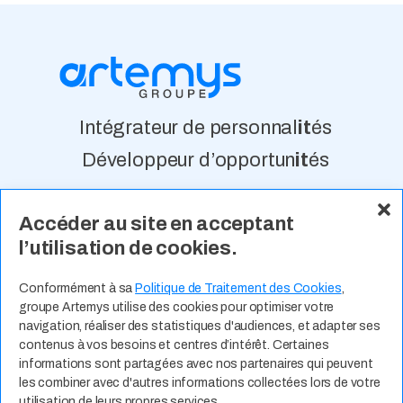
Intégrateur de personnal
it
és
Développeur d’opportun
it
és
Accéder au site en acceptant
À Propos
Nos Valeurs
Actualité
l’utilisation de cookies.
Contact
Expertises Métiers
Espace Talents
Offres d’Emploi
Conformément à sa
Politique de Traitement des Cookies
,
groupe Artemys utilise des cookies pour optimiser votre
Candidature Spontanée
navigation, réaliser des statistiques d'audiences, et adapter ses
contenus à vos besoins et centres d’intérêt. Certaines
informations sont partagées avec nos partenaires qui peuvent
les combiner avec d'autres informations collectées lors de votre
utilisation de leurs propres services.