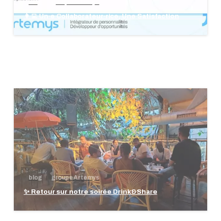
blog
groupe Artemys
👩‍💻 Un·e Collaborateur·rice, Une Satisfaction
blog
groupe Artemys
✨ Retour sur notre soirée Drink&Share