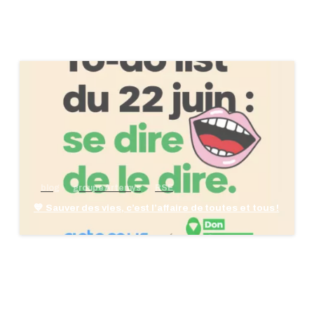
blog
groupe Artemys
RSE
💙 Sauver des vies, c’est l’affaire de toutes et tous !