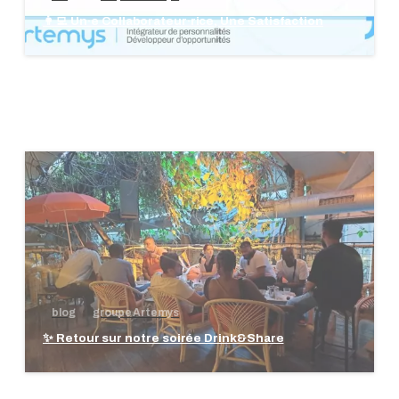
👩‍💻 Un·e Collaborateur·rice, Une Satisfaction
blog
groupe Artemys
✨ Retour sur notre soirée Drink&Share