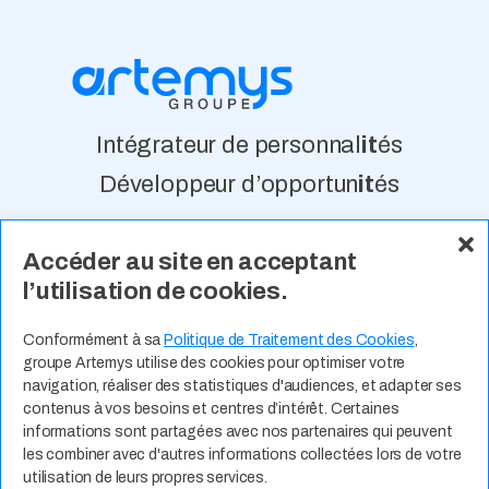
Intégrateur de personnal
it
és
Développeur d’opportun
it
és
Accéder au site en acceptant
À Propos
Nos Valeurs
Actualité
l’utilisation de cookies.
Contact
Expertises Métiers
Espace Talents
Offres d’Emploi
Conformément à sa
Politique de Traitement des Cookies
,
groupe Artemys utilise des cookies pour optimiser votre
Candidature Spontanée
navigation, réaliser des statistiques d'audiences, et adapter ses
contenus à vos besoins et centres d’intérêt. Certaines
informations sont partagées avec nos partenaires qui peuvent
les combiner avec d'autres informations collectées lors de votre
utilisation de leurs propres services.