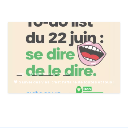
blog
groupe Artemys
RSE
💙 Sauver des vies, c’est l’affaire de toutes et tous !