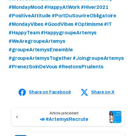
#MondayMood #HappyAtWork #Hiver2021
#PositiveAttitude #PortDuSourireObligatoire
#MondayVibes #GoodVibes #Optimisme #IT
#HappyTeam #HappygroupeArtemys
#WeAregroupeArtemys
#groupeArtemysEnsemble
#groupeArtemysTogether #JoingroupeArtemys
#PrenezSoinDeVous #RestonsPrudents
Share on Facebook
Share on X
C
📣 #ArtemysRecrute
o
n