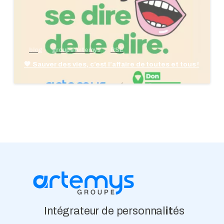
blog
groupe Artemys
RSE
💙 Sauver des vies, c’est l’affaire de toutes et tous !
Intégrateur de personnal
it
és