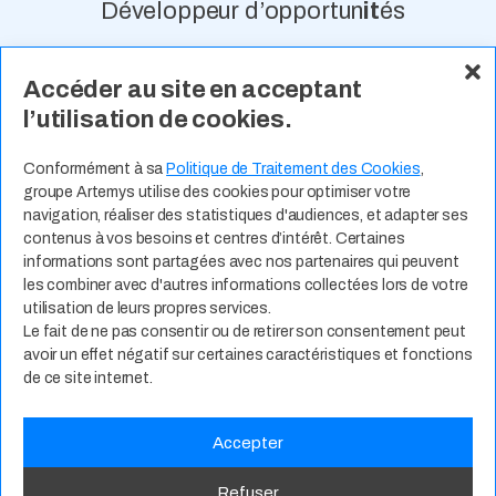
Développeur d’opportun
it
és
Accéder au site en acceptant
À Propos
Nos Valeurs
Actualité
l’utilisation de cookies.
Contact
Expertises Métiers
Espace Talents
Offres d’Emploi
Conformément à sa
Politique de Traitement des Cookies
,
groupe Artemys utilise des cookies pour optimiser votre
Candidature Spontanée
navigation, réaliser des statistiques d'audiences, et adapter ses
contenus à vos besoins et centres d’intérêt. Certaines
informations sont partagées avec nos partenaires qui peuvent
les combiner avec d'autres informations collectées lors de votre
utilisation de leurs propres services.
Le fait de ne pas consentir ou de retirer son consentement peut
avoir un effet négatif sur certaines caractéristiques et fonctions
de ce site internet.
Accepter
Politique de Confidentialité
CGU
RSE
Mentions Légales
Refuser