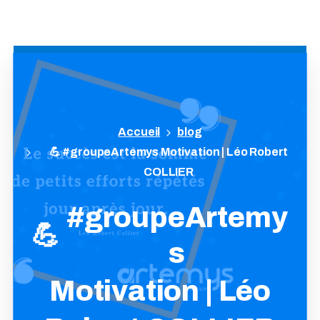
blog
💪 #groupeArtemys Motivation | Léo Robert
COLLIER
#groupeArtemy
💪
s
Motivation
|
Léo