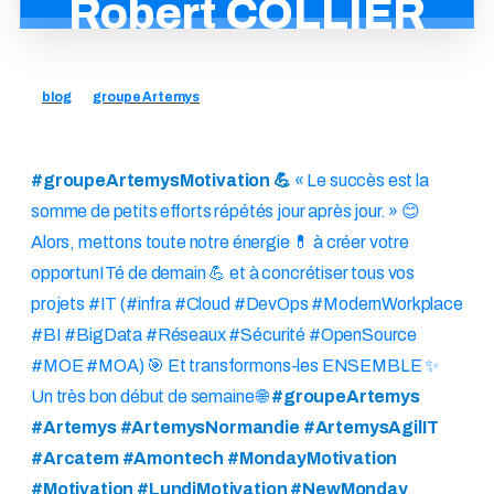
Robert
COLLIER
blog
groupe Artemys
#groupeArtemysMotivation 💪
« Le succès est la
somme de petits efforts répétés jour après jour. » 😊
Alors, mettons toute notre énergie 💊 à créer votre
opportunITé de demain 💪 et à concrétiser tous vos
projets #IT (#infra #Cloud #DevOps #ModernWorkplace
#BI #BigData #Réseaux #Sécurité #OpenSource
#MOE #MOA) 🎯 Et transformons-les ENSEMBLE ✨
Un très bon début de semaine 🌐
#groupeArtemys
#Artemys #ArtemysNormandie #ArtemysAgilIT
#Arcatem #Amontech #MondayMotivation
#Motivation #LundiMotivation #NewMonday