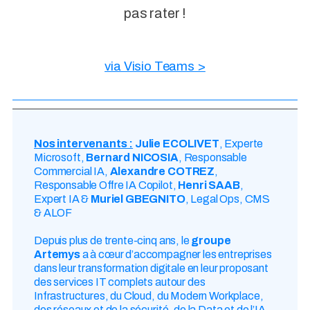
pas rater !
via Visio Teams >
Nos intervenants :
Julie ECOLIVET
, Experte
Microsoft,
Bernard NICOSIA
, Responsable
Commercial IA,
Alexandre COTREZ
,
Responsable Offre IA Copilot,
Henri SAAB
,
Expert IA &
Muriel GBEGNITO
, Legal Ops, CMS
& ALOF
Depuis plus de trente-cinq ans, le
groupe
Artemys
a à cœur d’accompagner les entreprises
dans leur transformation digitale en leur proposant
des services IT complets autour des
Infrastructures, du Cloud, du Modern Workplace,
des réseaux et de la sécurité, de la Data et de l’IA,