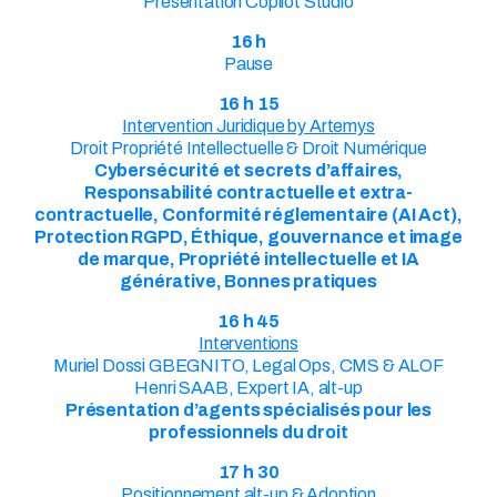
Présentation Copilot Studio
16 h
Pause
16 h 15
Intervention Juridique by Artemys
Droit Propriété Intellectuelle & Droit Numérique
Cybersécurité et secrets d’affaires,
Responsabilité contractuelle et extra-
contractuelle, Conformité réglementaire (AI Act),
Protection RGPD, Éthique, gouvernance et image
de marque, Propriété intellectuelle et IA
générative, Bonnes pratiques
16 h 45
Interventions
Muriel Dossi GBEGNITO, Legal Ops, CMS & ALOF
Henri SAAB, Expert IA, alt-up
Présentation d’agents spécialisés pour les
professionnels du droit
17 h 30
Positionnement alt-up & Adoption