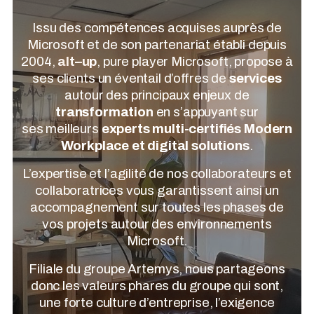
Issu des compétences acquises auprès de
Microsoft et de son partenariat établi depuis
2004,
a
l
t
–
u
p
, pure player Microsoft, propose à
ses clients un éventail d’offres de
services
autour des principaux enjeux de
transformation
en s’appuyant sur
ses meilleurs
experts multi-certifiés Modern
Workplace et digital solutions
.
L’expertise et l’agilité de nos collaborateurs et
collaboratrices vous garantissent ainsi un
accompagnement sur toutes les phases de
vos projets autour des environnements
Microsoft.
Filiale du groupe Artemys, nous partageons
donc les valeurs phares du groupe qui sont,
une forte culture d’entreprise, l’exigence