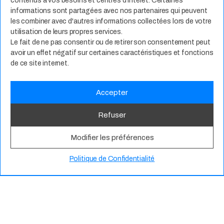
contenus à vos besoins et centres d’intérêt. Certaines
informations sont partagées avec nos partenaires qui peuvent
les combiner avec d'autres informations collectées lors de votre
utilisation de leurs propres services.
Le fait de ne pas consentir ou de retirer son consentement peut
avoir un effet négatif sur certaines caractéristiques et fonctions
de ce site internet.
Accepter
Intégrateur de personnal
it
és
Refuser
Développeur d’opportun
it
és
Modifier les préférences
Politique de Confidentialité
Services Managés
Pure Player Microsoft
À Propos
Nos Valeurs
Actualité
Contact
Expertises Métiers
Espace Talents
Offres d’Emploi
Candidature Spontanée